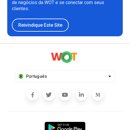
de negócios da WOT e se conectar com seus
clientes.
Reivindique Este Site
Português