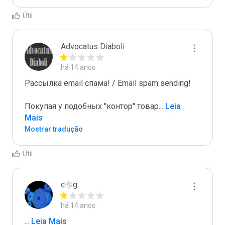
Útil
Advocatus Diaboli
há 14 anos
Рассылка email спама! / Email spam sending! 

Покупая у подобных "контор" товар
...
 Leia 
Mais
Mostrar tradução
Útil
c۞g
há 14 anos
...
 Leia Mais