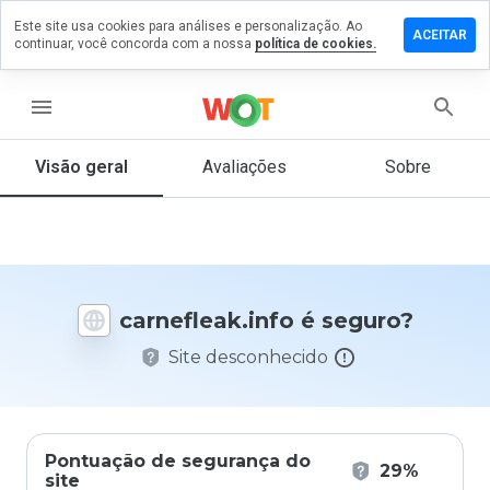
Este site usa cookies para análises e personalização. Ao
xe um
ACEITAR
continuar, você concorda com a nossa
política de cookies.
entário
efleak.info
menu
Visão geral
Avaliações
Sobre
De 1
a 5,
que
nota
você
carnefleak.info é seguro?
daria
a
Site desconhecido
este
site?
Pontuação de segurança do
29%
site