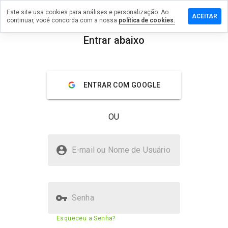
Este site usa cookies para análises e personalização. Ao
ixe um
ACEITAR
continuar, você concorda com a nossa
política de cookies.
mentário
m
Entrar abaixo
shout.biz
menu
Visão geral
Avaliações
Sobre
ENTRAR COM GOOGLE
De 1
a 5,
OU
que
nota
você
cashout.biz é seguro?
daria
E-mail ou Nome de Usuário
a
Site desconhecido
este
site?
Senha
Pontuação de segurança do
61%
Esqueceu a Senha?
site