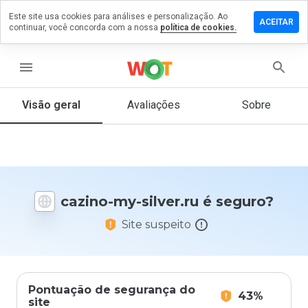
Este site usa cookies para análises e personalização. Ao
ixe um
ACEITAR
continuar, você concorda com a nossa
política de cookies.
mentário
 cazino-
-
menu
ver.ru
Visão geral
Avaliações
Sobre
De 1
a 5,
que
nota
cazino-my-silver.ru é seguro?
você
daria
Site suspeito
a
este
site?
Pontuação de segurança do
43%
site