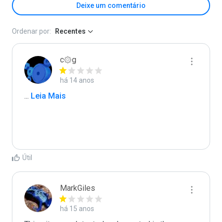
Deixe um comentário
Ordenar por:
Recentes
c۞g
há 14 anos
...
 Leia Mais
Útil
MarkGiles
há 15 anos