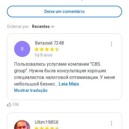
Deixe um comentário
Ordenar por:
Recentes
Виталий 7248
В
há 8 anos
Пользовались услугами компании "CBS 
group". Нужна была консультация хороших 
специалистов налоговой оптимизации. У меня 
небольшой бизнес
...
 Leia Mais
Mostrar tradução
Útil
Ultim1985X