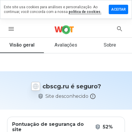
Este site usa cookies para análises e personalização. Ao
ixe um
ACEITAR
continuar, você concorda com a nossa
política de cookies.
mentário
m
scg.ru
menu
Visão geral
Avaliações
Sobre
De 1
a 5,
que
nota
você
cbscg.ru é seguro?
daria
a
Site desconhecido
este
site?
Pontuação de segurança do
52%
site