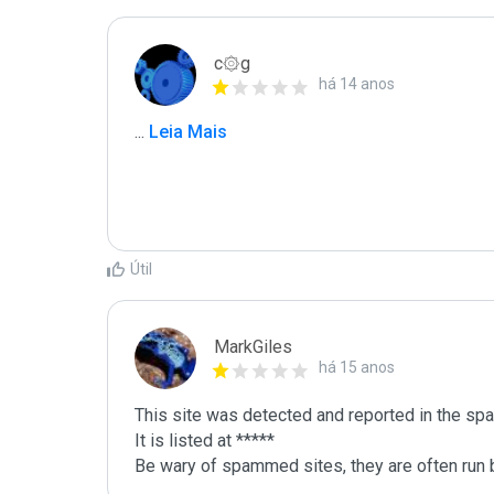
c۞g
há 14 anos
...
 Leia Mais
Útil
MarkGiles
há 15 anos
This site was detected and reported in the spa
It is listed at *****

Be wary of spammed sites, they are often run b