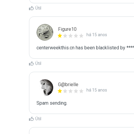
Útil
Figure10
há 15 anos
centerweekthis.cn has been blacklisted by ***
Útil
G@brielle
há 15 anos
Spam sending.
Útil