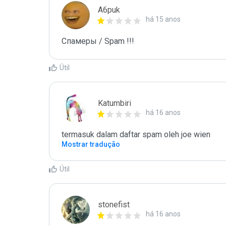
A6puk
há 15 anos
Спамеры / Spam !!!
Útil
Katumbiri
há 16 anos
termasuk dalam daftar spam oleh joe wien
Mostrar tradução
Útil
stonefist
há 16 anos