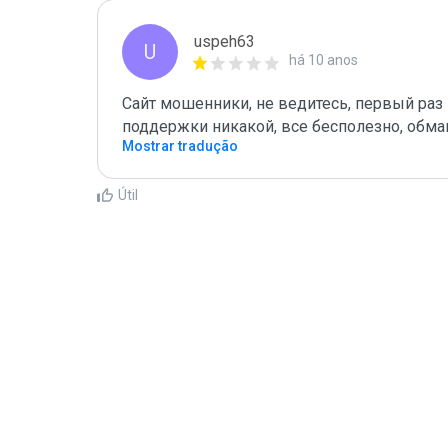
uspeh63
U
há 10 anos
Сайт мошенники, не ведитесь, первый раз в
поддержки никакой, все бесполезно, обман
Mostrar tradução
Útil