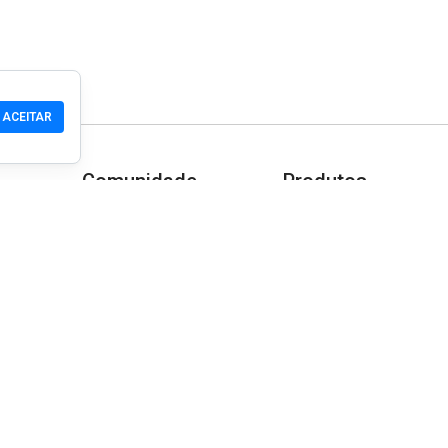
ACEITAR
Comunidade
Produtos
Suporte
Download
Comunidade
Celular
Wiki
Desenvolvedor
Reivindicar um Site
Verificação de segura