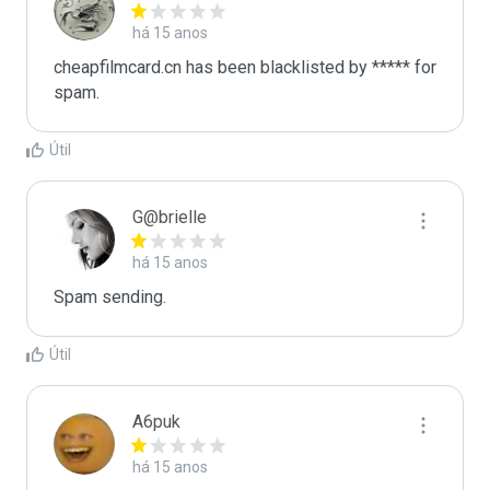
há 15 anos
cheapfilmcard.cn has been blacklisted by ***** for 
spam.
Útil
G@brielle
há 15 anos
Spam sending.
Útil
A6puk
há 15 anos