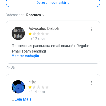
Deixe um comentário
Ordenar por:
Recentes
Advocatus Diaboli
há 13 anos
Постоянная рассылка email спама! / Regular 
email spam sending!
Mostrar tradução
Útil
c۞g
há 14 anos
...
 Leia Mais