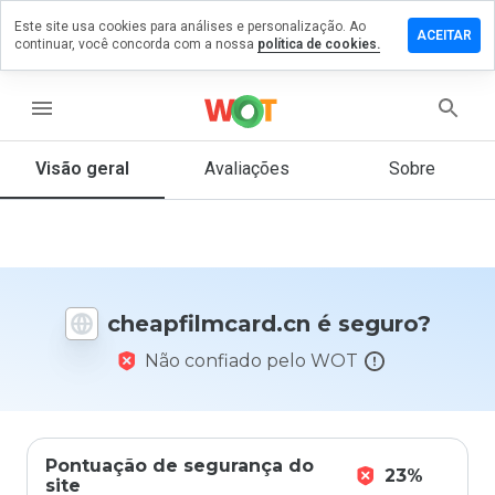
Este site usa cookies para análises e personalização. Ao
e um
ACEITAR
continuar, você concorda com a nossa
política de cookies.
ntário em
filmcard.cn
menu
Visão geral
Avaliações
Sobre
De 1
a 5,
que
nota
você
daria
cheapfilmcard.cn é seguro?
a
este
Não confiado pelo WOT
site?
Pontuação de segurança do
23%
site