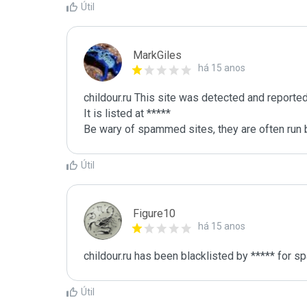
Útil
MarkGiles
há 15 anos
childour.ru This site was detected and reported
It is listed at *****

Be wary of spammed sites, they are often run b
Útil
Figure10
há 15 anos
childour.ru has been blacklisted by ***** for 
Útil