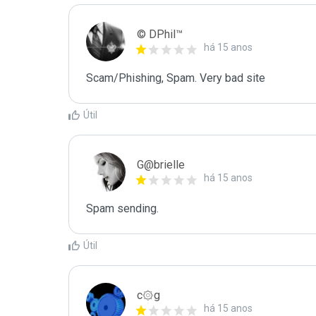
© DPhil™
há 15 anos
Scam/Phishing, Spam. Very bad site
Útil
G@brielle
há 15 anos
Spam sending.
Útil
c۞g
há 15 anos