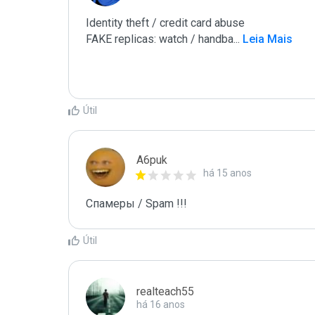
Identity theft / credit card abuse

FAKE replicas: watch / handba
...
 Leia Mais
Útil
A6puk
há 15 anos
Спамеры / Spam !!!
Útil
realteach55
há 16 anos