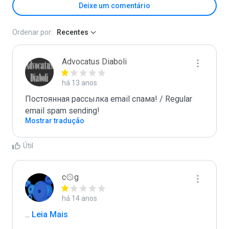
Deixe um comentário
Ordenar por:
Recentes
Advocatus Diaboli
há 13 anos
Постоянная рассылка email спама! / Regular 
email spam sending!
Mostrar tradução
Útil
c۞g
há 14 anos
...
 Leia Mais