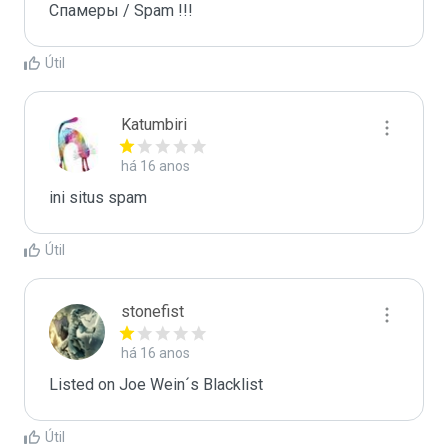
Спамеры / Spam !!!
Útil
Katumbiri
há 16 anos
ini situs spam
Útil
stonefist
há 16 anos
Listed on Joe Wein´s Blacklist
Útil