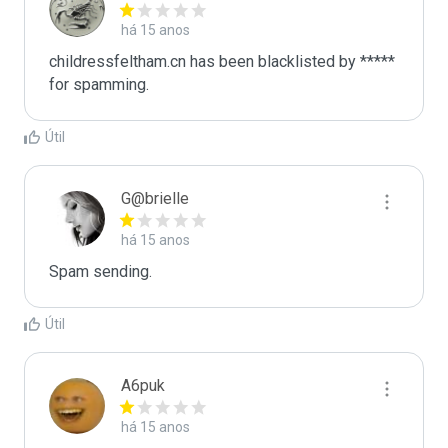
há 15 anos
childressfeltham.cn has been blacklisted by ***** 
for spamming.
Útil
G@brielle
há 15 anos
Spam sending.
Útil
A6puk
há 15 anos