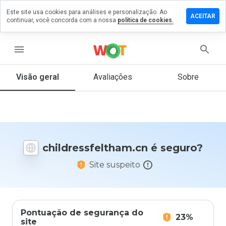
Este site usa cookies para análises e personalização. Ao
 um
ACEITAR
continuar, você concorda com a nossa
política de cookies.
tário em
essfeltham.cn
menu
Visão geral
Avaliações
Sobre
De 1
a 5,
que
nota
você
daria
childressfeltham.cn é seguro?
a
este
Site suspeito
site?
Pontuação de segurança do
23%
site