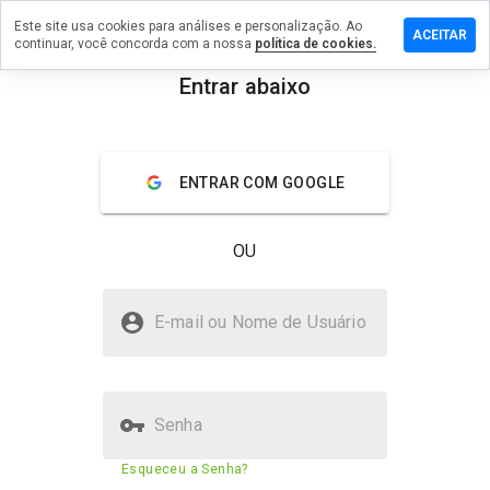
Este site usa cookies para análises e personalização. Ao
ixe um
ACEITAR
continuar, você concorda com a nossa
política de cookies.
mentário
 cic.fr
Entrar abaixo
menu
Visão geral
Avaliações
Sobre
ENTRAR COM GOOGLE
De 1
a 5,
que
OU
nota
você
daria
cic.fr é seguro?
a
E-mail ou Nome de Usuário
este
Confiado pela WOT
site?
Senha
Pontuação de segurança do
86%
Esqueceu a Senha?
site