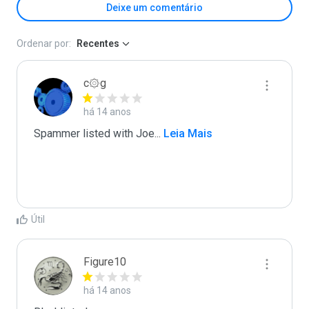
Deixe um comentário
Ordenar por:
Recentes
c۞g
há 14 anos
Spammer listed with Joe
...
 Leia Mais
Útil
Figure10
há 14 anos