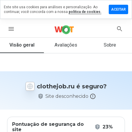
Este site usa cookies para análises e personalização. Ao
ixe um
ACEITAR
continuar, você concorda com a nossa
política de cookies.
mentário
m
othejob.ru
menu
Visão geral
Avaliações
Sobre
De 1
a 5,
que
nota
você
clothejob.ru é seguro?
daria
a
Site desconhecido
este
site?
Pontuação de segurança do
23%
site