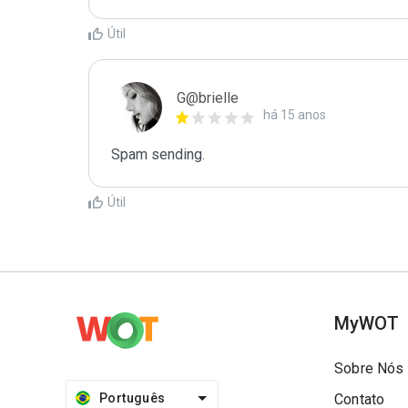
Útil
G@brielle
há 15 anos
Spam sending.
Útil
MyWOT
Sobre Nós
Português
Contato