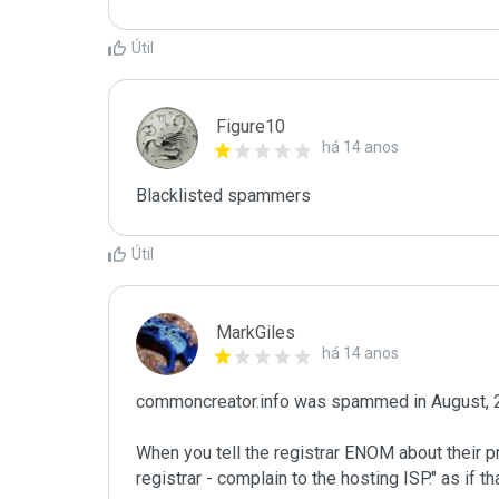
Útil
Figure10
há 14 anos
Blacklisted spammers
Útil
MarkGiles
há 14 anos
commoncreator.info was spammed in August, 
When you tell the registrar ENOM about their pr
registrar - complain to the hosting ISP." as if 