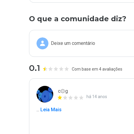
O que a comunidade diz?
Deixe um comentário
0.1
Com base em 4 avaliações
c۞g
há 14 anos
...
 Leia Mais