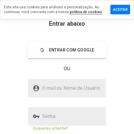
Este site usa cookies para análises e personalização. Ao
ixe um
ACEITAR
continuar, você concorda com a nossa
política de cookies.
mentário
m
Entrar abaixo
mmovie-
menu
tv.in
Visão geral
Avaliações
Sobre
ENTRAR COM GOOGLE
De 1
OU
a 5,
que
nota
commovie-estv.in é seguro?
você
E-mail ou Nome de Usuário
daria
Site suspeito
a
este
site?
Senha
Pontuação de segurança do
17%
Esqueceu a Senha?
site