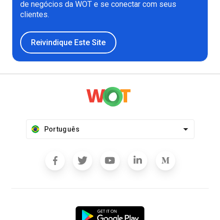
de negócios da WOT e se conectar com seus
clientes.
Reivindique Este Site
Português