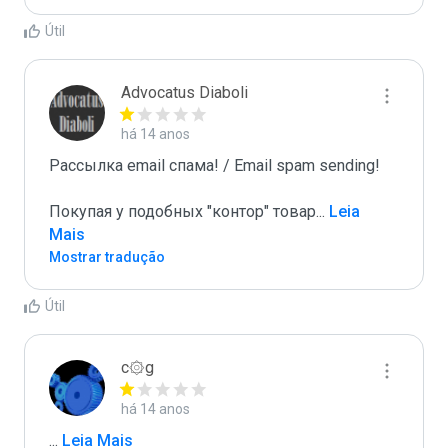
Útil
Advocatus Diaboli
há 14 anos
Рассылка email спама! / Email spam sending! 

Покупая у подобных "контор" товар
...
 Leia 
Mais
Mostrar tradução
Útil
c۞g
há 14 anos
...
 Leia Mais