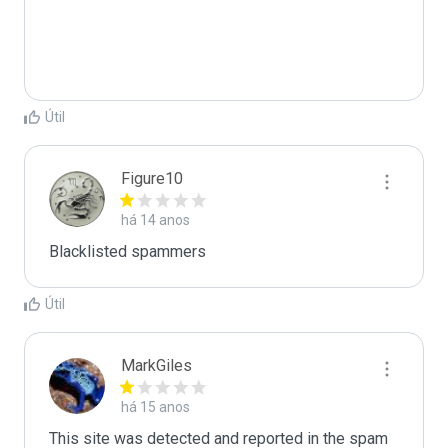
Útil
Figure10
há 14 anos
Blacklisted spammers
Útil
MarkGiles
há 15 anos
This site was detected and reported in the spam 