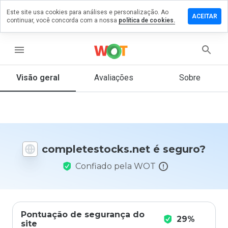
Este site usa cookies para análises e personalização. Ao
 um
ACEITAR
continuar, você concorda com a nossa
política de cookies.
ário em
testocks.net
menu
Visão geral
Avaliações
Sobre
De 1
a 5,
que
nota
você
daria
completestocks.net é seguro?
a
este
Confiado pela WOT
site?
Pontuação de segurança do
29%
site