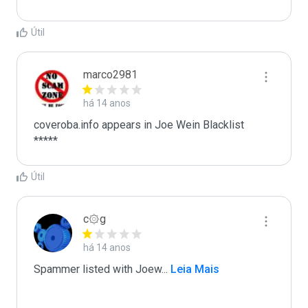
Útil
marco2981
há 14 anos
coveroba.info appears in Joe Wein Blacklist

*****
Útil
c۞g
há 14 anos
Spammer listed with Joew
...
 Leia Mais