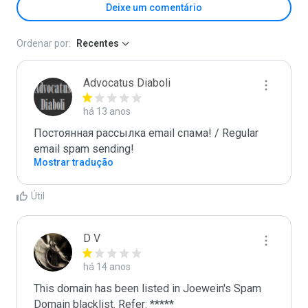
Deixe um comentário
Ordenar por:
Recentes
Advocatus Diaboli
há 13 anos
Постоянная рассылка email спама! / Regular 
email spam sending!
Mostrar tradução
Útil
D V
há 14 anos
This domain has been listed in Joewein's Spam 
Domain blacklist. Refer: *****