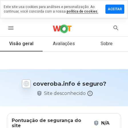
Este site usa cookies para análises e personalização. Ao
xe um
ACEITAR
continuar, você concorda com a nossa
política de cookies.
entário
eroba.info
menu
Visão geral
Avaliações
Sobre
De 1
a 5,
que
nota
você
coveroba.info é seguro?
daria
a
Site desconhecido
este
site?
Pontuação de segurança do
N/A
site