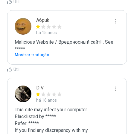
Útil
A6puk
há 15 anos
Malicious Website / Вредоносный сайт! . See 
*****
Mostrar tradução
Útil
D V
há 16 anos
This site may infect your computer.

Blacklisted by *****

Refer: *****

If you find any discrepancy with my 