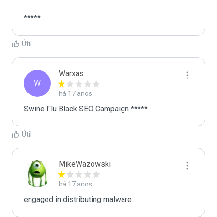
*****
Útil
Warxas
W
há 17 anos
Swine Flu Black SEO Campaign *****
Útil
MikeWazowski
há 17 anos
engaged in distributing malware