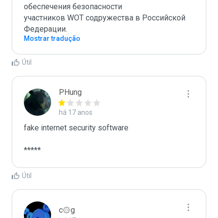
обеспечения безопасности 

участников WOT содружества в Российской 
Федерации.
Mostrar tradução
Útil
PHung
há 17 anos
fake internet security software

*****
Útil
c۞g