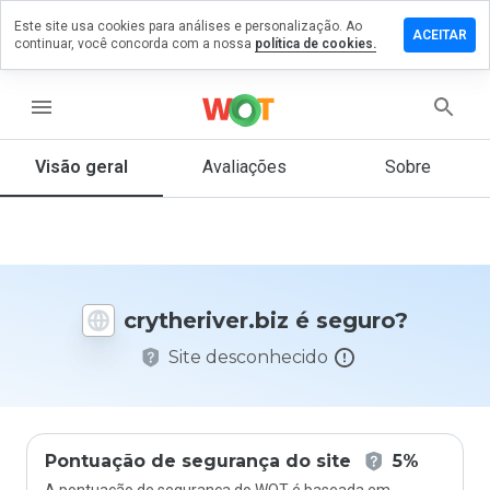
Este site usa cookies para análises e personalização. Ao
xe um
ACEITAR
continuar, você concorda com a nossa
política de cookies.
entário
heriver.biz
menu
Visão geral
Avaliações
Sobre
De 1
a 5,
que
nota
você
crytheriver.biz é seguro?
daria
a
Site desconhecido
este
site?
Pontuação de segurança do site
5%