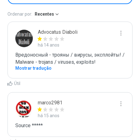
Ordenar por:
Recentes
Advocatus Diaboli
há 14 anos
Вредоносный - трояны / вирусы, эксплойты! / 
Malware - trojans / viruses, exploits!
Mostrar tradução
Útil
marco2981
há 15 anos
Source *****