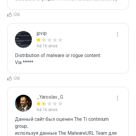
Útil
jpvip
há 16 anos
Distribution of malware or rogue content.

Via *****
Útil
_Yaroslav_G
há 16 anos
Данный сайт был оценен The Ti continium 
group,

используя данные The MalwareURL Team для 