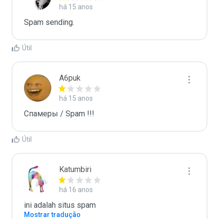
há 15 anos
Spam sending.
Útil
A6puk
há 15 anos
Спамеры / Spam !!!
Útil
Katumbiri
há 16 anos
ini adalah situs spam
Mostrar tradução