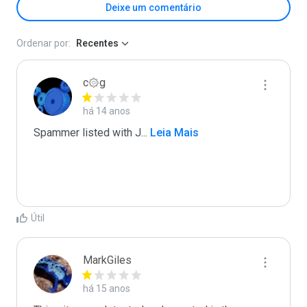
Deixe um comentário
Ordenar por:
Recentes
c۞g
há 14 anos
Spammer listed with J
...
 Leia Mais
Útil
MarkGiles
há 15 anos