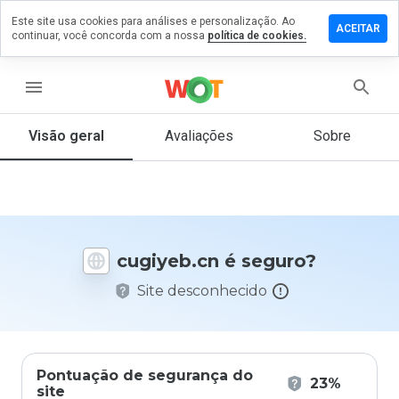
Este site usa cookies para análises e personalização. Ao
ixe um
ACEITAR
continuar, você concorda com a nossa
política de cookies.
mentário
m
giyeb.cn
menu
Visão geral
Avaliações
Sobre
De 1
a 5,
que
nota
você
cugiyeb.cn é seguro?
daria
a
Site desconhecido
este
site?
Pontuação de segurança do
23%
site