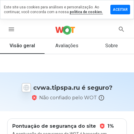
Este site usa cookies para análises e personalização. Ao
xe um
ACEITAR
continuar, você concorda com a nossa
política de cookies.
entário
.tipspa.ru
menu
Visão geral
Avaliações
Sobre
De 1
a 5,
que
nota
você
cvwa.tipspa.ru é seguro?
daria
a
Não confiado pelo WOT
este
site?
Pontuação de segurança do site
1%