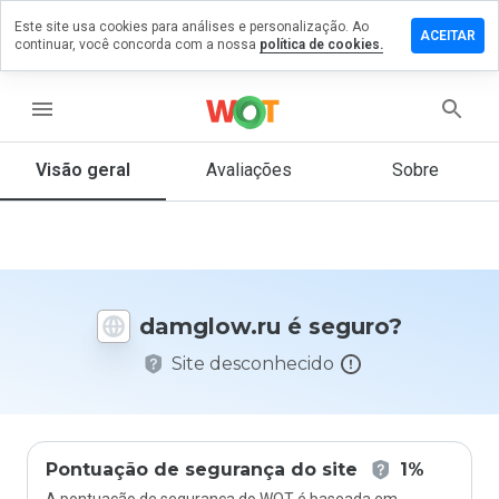
Este site usa cookies para análises e personalização. Ao
ixe um
ACEITAR
continuar, você concorda com a nossa
política de cookies.
mentário
m
mglow.ru
menu
Visão geral
Avaliações
Sobre
De 1
a 5,
que
nota
você
damglow.ru é seguro?
daria
a
Site desconhecido
este
site?
Pontuação de segurança do site
1%