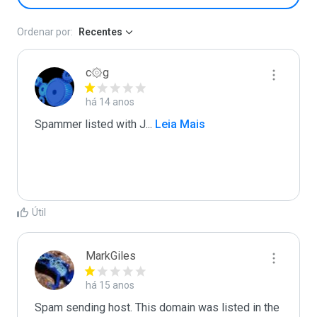
Ordenar por:
Recentes
c۞g
há 14 anos
Spammer listed with J
...
 Leia Mais
Útil
MarkGiles
há 15 anos
Spam sending host. This domain was listed in the 