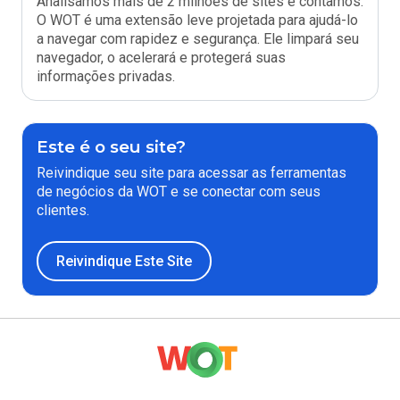
Analisamos mais de 2 milhões de sites e contamos.
O WOT é uma extensão leve projetada para ajudá-lo
a navegar com rapidez e segurança. Ele limpará seu
navegador, o acelerará e protegerá suas
informações privadas.
Este é o seu site?
Reivindique seu site para acessar as ferramentas
de negócios da WOT e se conectar com seus
clientes.
Reivindique Este Site