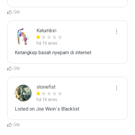
Útil
Katumbiri
há 16 anos
Ketangkep basah nyepam di internet
Útil
stonefist
há 16 anos
Listed on Joe Wein´s Blacklist
Útil