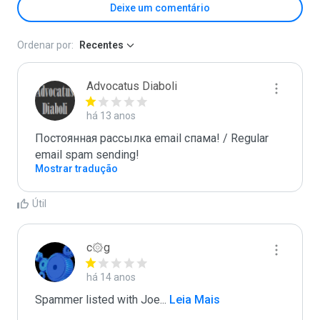
Deixe um comentário
Ordenar por:
Recentes
Advocatus Diaboli
há 13 anos
Постоянная рассылка email спама! / Regular 
email spam sending!
Mostrar tradução
Útil
c۞g
há 14 anos
Spammer listed with Joe
...
 Leia Mais