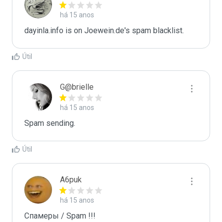
há 15 anos
dayinla.info is on Joewein.de's spam blacklist.
Útil
G@brielle
há 15 anos
Spam sending.
Útil
A6puk
há 15 anos
Спамеры / Spam !!!