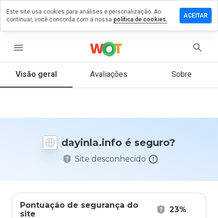
Este site usa cookies para análises e personalização. Ao
ixe um
ACEITAR
continuar, você concorda com a nossa
política de cookies.
mentário
m
yinla.info
menu
Visão geral
Avaliações
Sobre
De 1
a 5,
que
nota
você
dayinla.info é seguro?
daria
a
Site desconhecido
este
site?
Pontuação de segurança do
23%
site