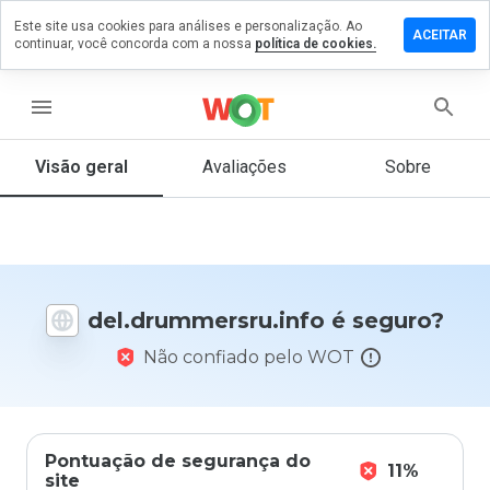
Este site usa cookies para análises e personalização. Ao
 um
ACEITAR
continuar, você concorda com a nossa
política de cookies.
ário em
ummersru.info
menu
Visão geral
Avaliações
Sobre
De 1
a 5,
que
nota
você
daria
del.drummersru.info é seguro?
a
este
Não confiado pelo WOT
site?
Pontuação de segurança do
11%
site