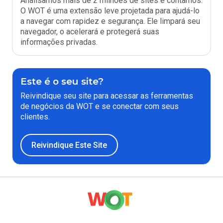
Analisamos mais de 2 milhões de sites e contamos.
O WOT é uma extensão leve projetada para ajudá-lo
a navegar com rapidez e segurança. Ele limpará seu
navegador, o acelerará e protegerá suas
informações privadas.
Este é o seu site?
Reivindique seu site para acessar as ferramentas
de negócios da WOT e se conectar com seus
clientes.
Reivindique Este Site