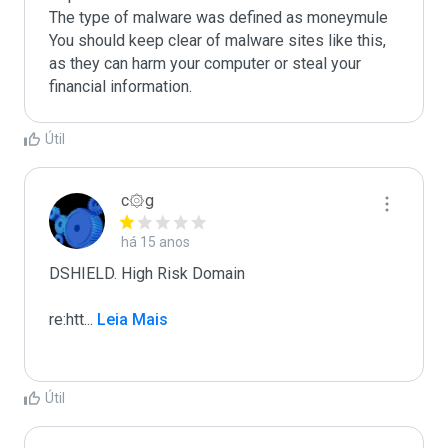
The type of malware was defined as moneymule

You should keep clear of malware sites like this, 
as they can harm your computer or steal your 
Útil
c۞g
há 15 anos
DSHIELD. High Risk Domain

re:htt
...
 Leia Mais
Útil