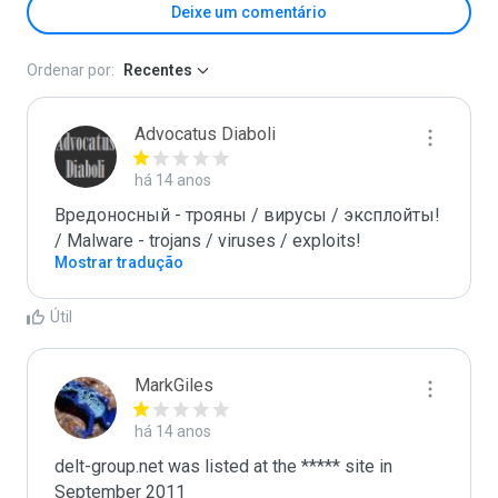
Deixe um comentário
Ordenar por:
Recentes
Advocatus Diaboli
há 14 anos
Вредоносный - трояны / вирусы / эксплойты! 
/ Malware - trojans / viruses / exploits!
Mostrar tradução
Útil
MarkGiles
há 14 anos
delt-group.net was listed at the ***** site in 
September 2011
