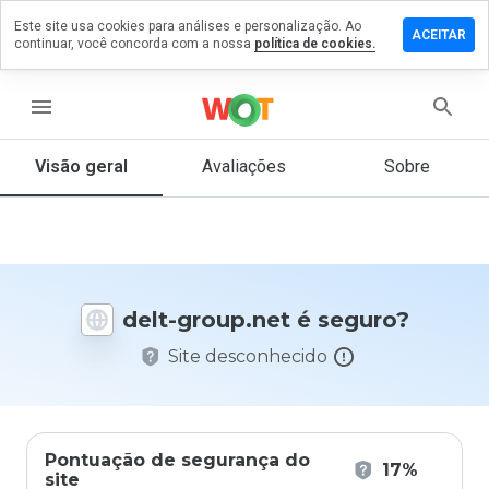
Este site usa cookies para análises e personalização. Ao
ixe um
ACEITAR
continuar, você concorda com a nossa
política de cookies.
mentário
 delt-
oup.net
menu
Visão geral
Avaliações
Sobre
De 1
a 5,
que
nota
você
delt-group.net é seguro?
daria
a
Site desconhecido
este
site?
Pontuação de segurança do
17%
site