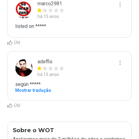
marco2981
há 15 anos
listed on *****
Útil
adeffis
há 15 anos
según *****
Mostrar tradução
Útil
Sobre o WOT