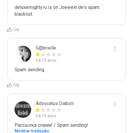
deluxemighty.ru is on Joewein.de's spam 
blacklist.
Útil
G@brielle
há 15 anos
Spam sending.
Útil
Advocatus Diaboli
há 15 anos
Рассылка спама! / Spam sending!
Mostrar tradução