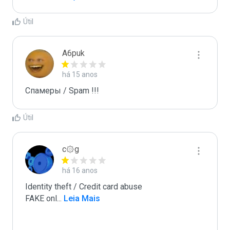
Útil
A6puk
há 15 anos
Спамеры / Spam !!!
Útil
c۞g
há 16 anos
Identity theft / Credit card abuse

FAKE onl
...
 Leia Mais