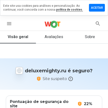
Este site usa cookies para análises e personalização. Ao
e um
ACEITAR
continuar, você concorda com a nossa
política de cookies.
ntário em
xemighty.ru
menu
Visão geral
Avaliações
Sobre
De 1
a 5,
que
nota
você
daria
deluxemighty.ru é seguro?
a
este
Site suspeito
site?
Pontuação de segurança do
22%
site