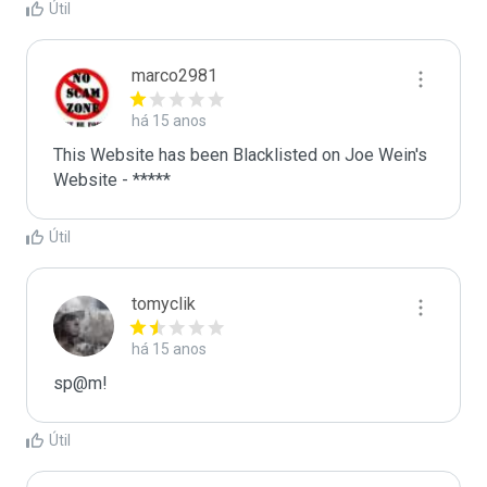
Útil
marco2981
há 15 anos
This Website has been Blacklisted on Joe Wein's 
Website - *****
Útil
tomyclik
há 15 anos
sp@m!
Útil