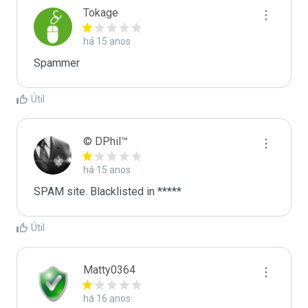
Tokage
há 15 anos
Spammer
Útil
© DPhil™
há 15 anos
SPAM site. Blacklisted in *****
Útil
Matty0364
há 16 anos