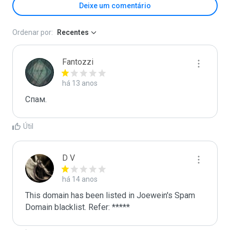
Deixe um comentário
Ordenar por:
Recentes
Fantozzi
há 13 anos
Спaм.
Útil
D V
há 14 anos
This domain has been listed in Joewein's Spam 
Domain blacklist. Refer: *****