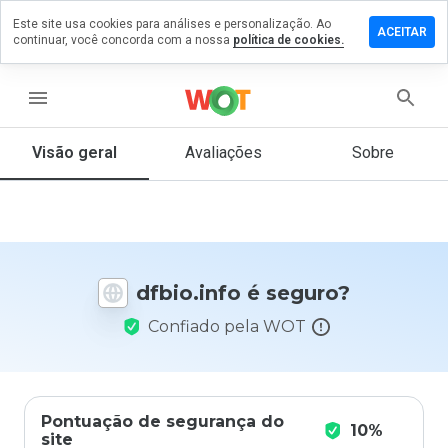
Este site usa cookies para análises e personalização. Ao
ixe um
ACEITAR
continuar, você concorda com a nossa
política de cookies.
mentário
m
bio.info
menu
Visão geral
Avaliações
Sobre
De 1
a 5,
que
nota
você
dfbio.info é seguro?
daria
a
Confiado pela WOT
este
site?
Pontuação de segurança do
10%
site