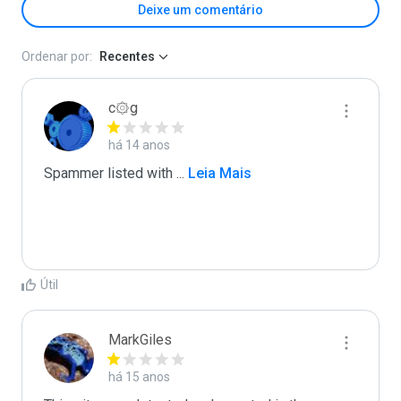
Deixe um comentário
Ordenar por:
Recentes
c۞g
há 14 anos
Spammer listed with 
...
 Leia Mais
Útil
MarkGiles
há 15 anos