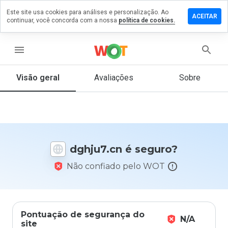
Este site usa cookies para análises e personalização. Ao
ixe um
ACEITAR
continuar, você concorda com a nossa
política de cookies.
mentário
m
hju7.cn
menu
Visão geral
Avaliações
Sobre
De 1
a 5,
que
nota
você
dghju7.cn é seguro?
daria
a
Não confiado pelo WOT
este
site?
Pontuação de segurança do
N/A
site