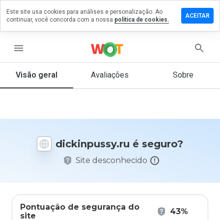
Este site usa cookies para análises e personalização. Ao
xe um
ACEITAR
continuar, você concorda com a nossa
política de cookies.
entário
inpussy.ru
menu
Visão geral
Avaliações
Sobre
De 1
a 5,
que
nota
você
dickinpussy.ru é seguro?
daria
a
Site desconhecido
este
site?
Pontuação de segurança do
43%
site