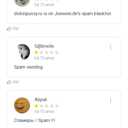
há 15 anos
dickinpussy.ru is on Joewein.de's spam blacklist.
Útil
G@brielle
há 15 anos
Spam sending.
Útil
A6puk
há 15 anos
Спамеры / Spam !!!