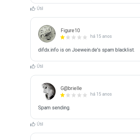
Útil
Figure10
há 15 anos
difdx.info is on Joewein.de's spam blacklist.
Útil
G@brielle
há 15 anos
Spam sending.
Útil