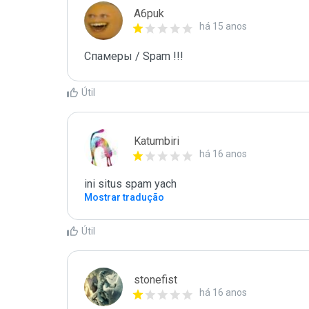
A6puk
há 15 anos
Спамеры / Spam !!!
Útil
Katumbiri
há 16 anos
ini situs spam yach
Mostrar tradução
Útil
stonefist
há 16 anos