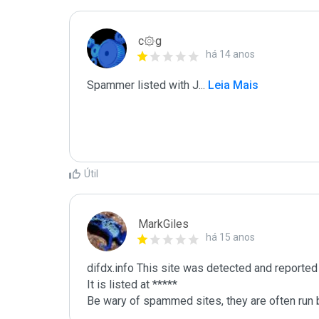
c۞g
há 14 anos
Spammer listed with J
...
 Leia Mais
Útil
MarkGiles
há 15 anos
difdx.info This site was detected and reported
It is listed at *****

Be wary of spammed sites, they are often run b