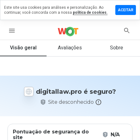
Este site usa cookies para análises e personalização. Ao
xe um
ACEITAR
continuar, você concorda com a nossa
política de cookies.
entário
itallaw.pro
menu
Visão geral
Avaliações
Sobre
De 1
a 5,
que
nota
você
digitallaw.pro é seguro?
daria
a
Site desconhecido
este
site?
Pontuação de segurança do
N/A
site