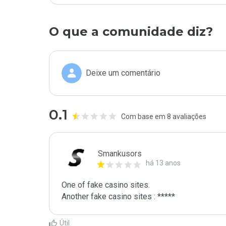
O que a comunidade diz?
Deixe um comentário
0.1
Com base em 8 avaliações
Smankusors
há 13 anos
One of fake casino sites.

Another fake casino sites : *****
Útil