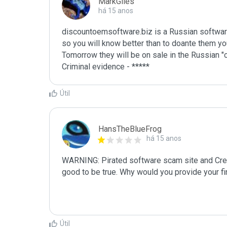
MarkGiles
há 15 anos
discountoemsoftware.biz is a Russian software
so you will know better than to doante them your
Tomorrow they will be on sale in the Russian "c
Útil
HansTheBlueFrog
há 15 anos
WARNING: Pirated software scam site and Credit 
good to be true. Why would you provide your fin
Útil