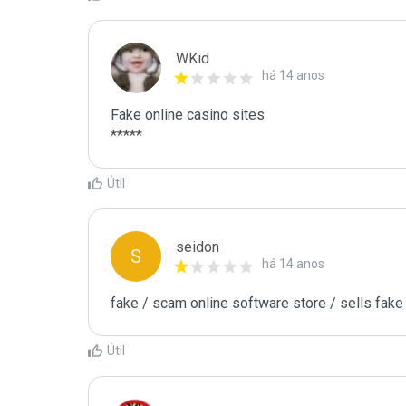
WKid
há 14 anos
Fake online casino sites

Útil
seidon
S
há 14 anos
fake / scam online software store / sells fa
Útil