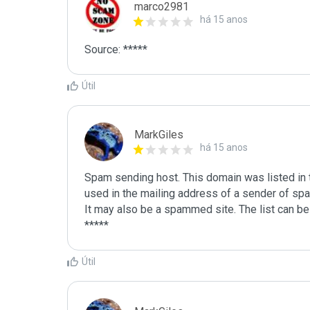
marco2981
há 15 anos
Source: *****
Útil
MarkGiles
há 15 anos
Spam sending host. This domain was listed in th
used in the mailing address of a sender of spa
It may also be a spammed site. The list can be 
Útil