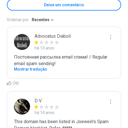
Deixe um comentário
Ordenar por:
Recentes
Advocatus Diaboli
há 13 anos
Постоянная рассылка email спама! / Regular 
email spam sending!
Mostrar tradução
Útil
D V
há 14 anos
This domain has been listed in Joewein's Spam 