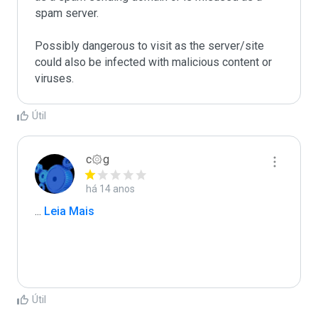
spam server. 

Possibly dangerous to visit as the server/site 
could also be infected with malicious content or 
viruses.
Útil
c۞g
há 14 anos
...
 Leia Mais
Útil