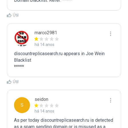
Domain blacklist. Refer: *****
Útil
marco2981
há 14 anos
discountreplicasearch.ru appears in Joe Wein 
Blacklist

*****
Útil
seidon
S
há 14 anos
As per today discountreplicasearch.ru is detected 
as a spam sending domain or is misused as a 