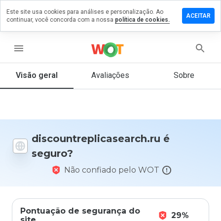
Este site usa cookies para análises e personalização. Ao
 comentário
ACEITAR
continuar, você concorda com a nossa
política de cookies.
eplicasearch.ru
menu
Visão geral
Avaliações
Sobre
De 1
a 5,
que
nota
você
daria
discountreplicasearch.ru é
a
seguro?
este
site?
Não confiado pelo WOT
Pontuação de segurança do
29%
site