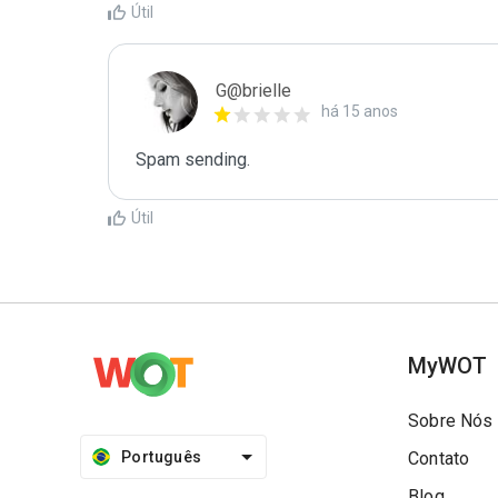
Útil
G@brielle
há 15 anos
Spam sending.
Útil
MyWOT
Sobre Nós
Português
Contato
Blog