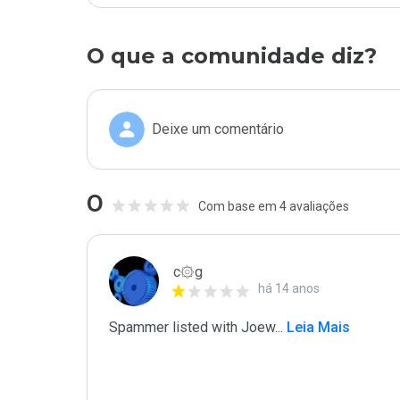
O que a comunidade diz?
Deixe um comentário
0
Com base em 4 avaliações
c۞g
há 14 anos
Spammer listed with Joew
...
 Leia Mais