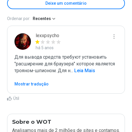
Deixe um comentário
Ordenar por:
Recentes
lexxpsycho
há 5 anos
Для вывода средств требуют установить 
"расширение для браузера" которое является 
трояном-шпионом. Для н
...
 Leia Mais
Mostrar tradução
Útil
Sobre o WOT
Analisamos mais de 2 milhões de sites e contamos.