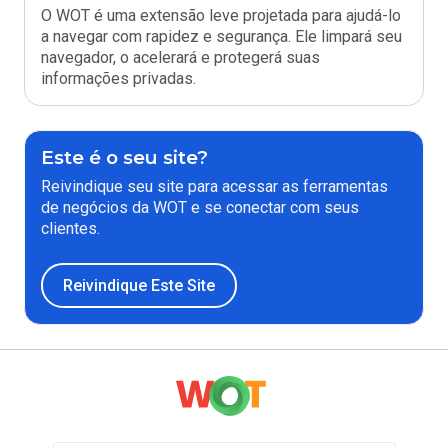
O WOT é uma extensão leve projetada para ajudá-lo
a navegar com rapidez e segurança. Ele limpará seu
navegador, o acelerará e protegerá suas
informações privadas.
Este é o seu site?
Reivindique seu site para acessar as ferramentas
de negócios da WOT e se conectar com seus
clientes.
Reivindique Este Site