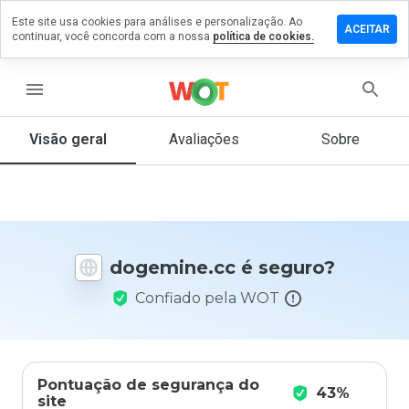
Este site usa cookies para análises e personalização. Ao
ixe um
ACEITAR
continuar, você concorda com a nossa
política de cookies.
entário
gemine.cc
menu
Visão geral
Avaliações
Sobre
De 1
a 5,
que
nota
você
dogemine.cc é seguro?
daria
a
Confiado pela WOT
este
site?
Pontuação de segurança do
43%
site