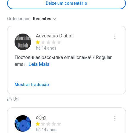
Deixe um comentário
Ordenar por:
Recentes
Advocatus Diaboli
há 14 anos
Постоянная рассылка email спама! / Regular 
emai
...
 Leia Mais
Mostrar tradução
Útil
c۞g
há 14 anos