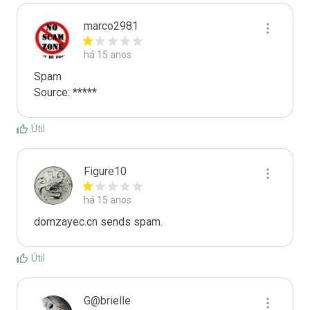
marco2981
há 15 anos
Spam

Source: *****
Útil
Figure10
há 15 anos
domzayec.cn sends spam.
Útil
G@brielle