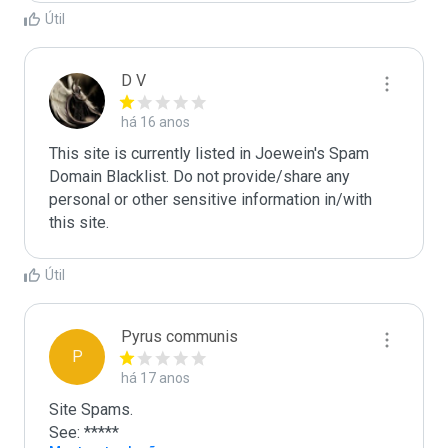
Útil
D V
há 16 anos
This site is currently listed in Joewein's Spam 
Domain Blacklist. Do not provide/share any 
personal or other sensitive information in/with 
this site.
Útil
Pyrus communis
P
há 17 anos
Site Spams.

See: *****