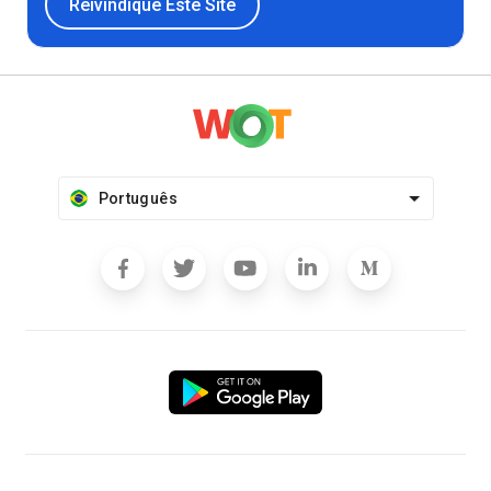
Reivindique Este Site
Português