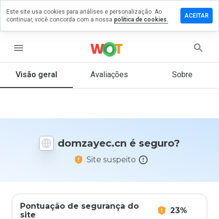
Este site usa cookies para análises e personalização. Ao
xe um
ACEITAR
continuar, você concorda com a nossa
política de cookies.
entário
mzayec.cn
menu
Visão geral
Avaliações
Sobre
De 1
a 5,
que
nota
você
domzayec.cn é seguro?
daria
a
Site suspeito
este
site?
Pontuação de segurança do
23%
site