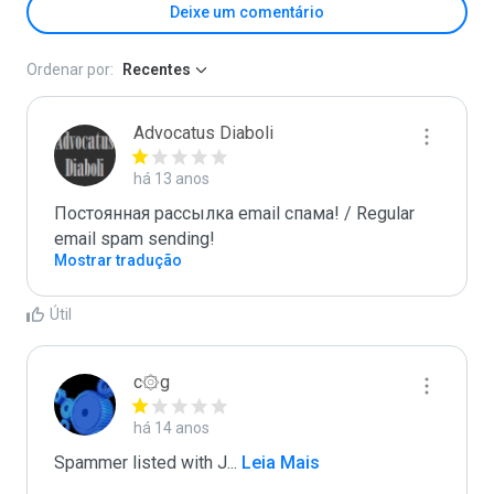
Deixe um comentário
Ordenar por:
Recentes
Advocatus Diaboli
há 13 anos
Постоянная рассылка email спама! / Regular 
email spam sending!
Mostrar tradução
Útil
c۞g
há 14 anos
Spammer listed with J
...
 Leia Mais