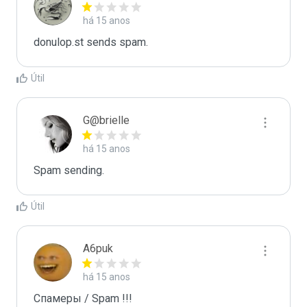
há 15 anos
donulop.st sends spam.
Útil
G@brielle
há 15 anos
Spam sending.
Útil
A6puk
há 15 anos
Спамеры / Spam !!!