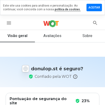
Este site usa cookies para análises e personalização. Ao
ixe um
ACEITAR
continuar, você concorda com a nossa
política de cookies.
mentário
m
nulop.st
menu
Visão geral
Avaliações
Sobre
De 1
a 5,
que
nota
você
donulop.st é seguro?
daria
a
Confiado pela WOT
este
site?
Pontuação de segurança do
23%
site