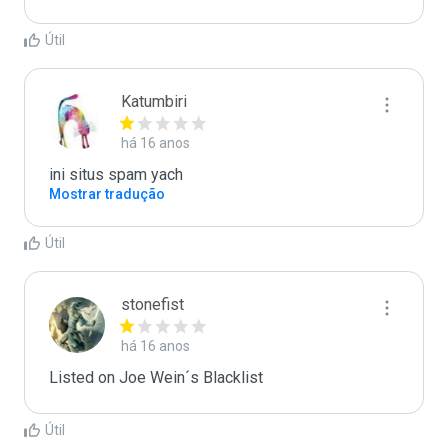
Útil
Katumbiri
há 16 anos
ini situs spam yach
Mostrar tradução
Útil
stonefist
há 16 anos
Listed on Joe Wein´s Blacklist
Útil