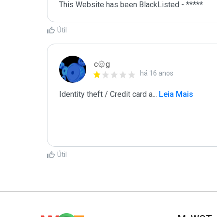
This Website has been BlackListed - *****
Útil
c۞g
há 16 anos
Identity theft / Credit card a
...
 Leia Mais
Útil