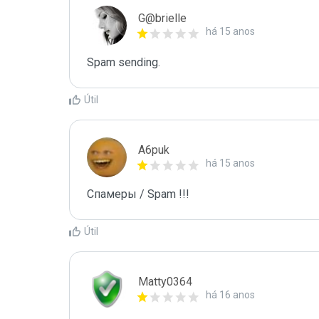
G@brielle
há 15 anos
Spam sending.
Útil
A6puk
há 15 anos
Спамеры / Spam !!!
Útil
Matty0364
há 16 anos