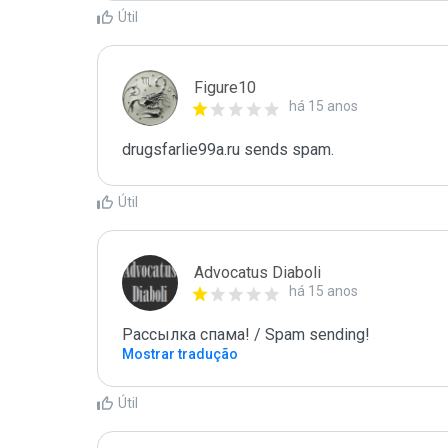
Útil
Figure10
há 15 anos
drugsfarlie99a.ru sends spam.
Útil
Advocatus Diaboli
há 15 anos
Рассылка спама! / Spam sending!
Mostrar tradução
Útil