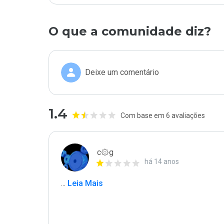
O que a comunidade diz?
Deixe um comentário
1.4
Com base em 6 avaliações
c۞g
há 14 anos
...
 Leia Mais