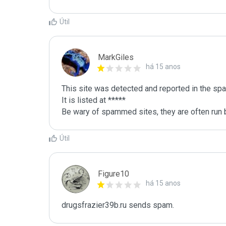
Útil
MarkGiles
há 15 anos
This site was detected and reported in the spa
It is listed at *****

Be wary of spammed sites, they are often run b
Útil
Figure10
há 15 anos
drugsfrazier39b.ru sends spam.