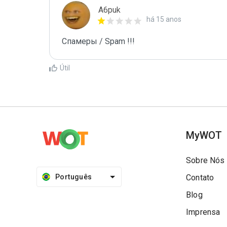
A6puk
há 15 anos
Спамеры / Spam !!!
Útil
MyWOT
Sobre Nós
Português
Contato
Blog
Imprensa