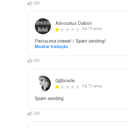
Útil
Advocatus Diaboli
há 15 anos
Рассылка спама! / Spam sending!
Mostrar tradução
Útil
G@brielle
há 15 anos
Spam sending.
Útil