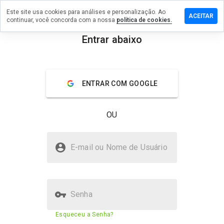
Este site usa cookies para análises e personalização. Ao
xe um
ACEITAR
continuar, você concorda com a nossa
política de cookies.
ntário em
jfilltake.cn
Entrar abaixo
menu
Visão geral
Avaliações
Sobre
ENTRAR COM GOOGLE
De 1
a 5,
que
OU
nota
você
daria
dupinjfilltake.cn é seguro?
a
E-mail ou Nome de Usuário
este
Site suspeito
site?
Senha
Pontuação de segurança do
30%
Esqueceu a Senha?
site