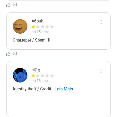
Útil
A6puk
há 15 anos
Спамеры / Spam !!!
Útil
c۞g
há 16 anos
Identity theft / Credit
...
 Leia Mais