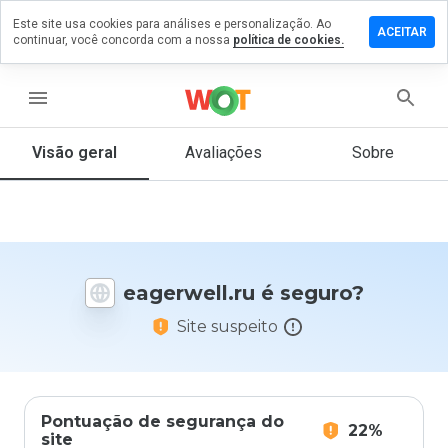
Este site usa cookies para análises e personalização. Ao
ixe um
ACEITAR
continuar, você concorda com a nossa
política de cookies.
mentário
m
erwell.ru
menu
Visão geral
Avaliações
Sobre
De 1
a 5,
que
nota
você
eagerwell.ru é seguro?
daria
a
Site suspeito
este
site?
Pontuação de segurança do
22%
site