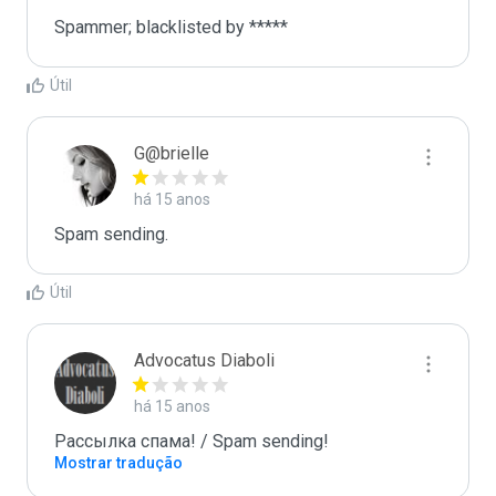
Spammer; blacklisted by *****
Útil
G@brielle
há 15 anos
Spam sending.
Útil
Advocatus Diaboli
há 15 anos
Рассылка спама! / Spam sending!
Mostrar tradução