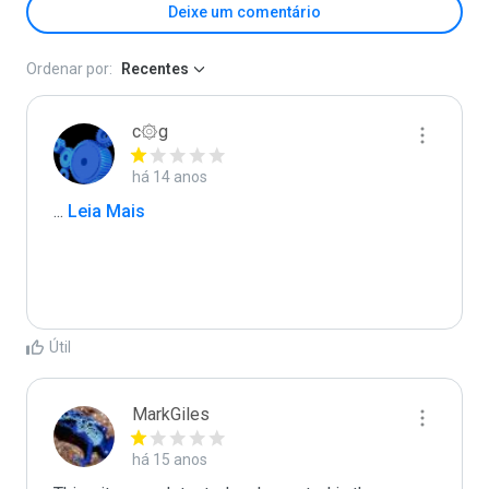
Deixe um comentário
Ordenar por:
Recentes
c۞g
há 14 anos
...
 Leia Mais
Útil
MarkGiles
há 15 anos