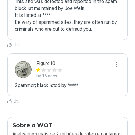
This site was detected and reported in the spam 
blocklist maintained by Joe Wein.

It is listed at *****

Be wary of spammed sites, they are often run by 
criminals who are out to defraud you.
Útil
Figure10
há 15 anos
Spammer; blacklisted by *****
Útil
Sobre o WOT
Analisamos mais de 2 milhões de sites e contamos.