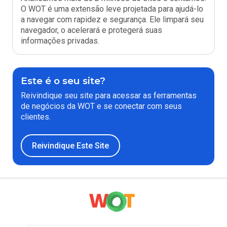
O WOT é uma extensão leve projetada para ajudá-lo
a navegar com rapidez e segurança. Ele limpará seu
navegador, o acelerará e protegerá suas
informações privadas.
Este é o seu site?
Reivindique seu site para acessar as ferramentas
de negócios da WOT e se conectar com seus
clientes.
Reivindique Este Site