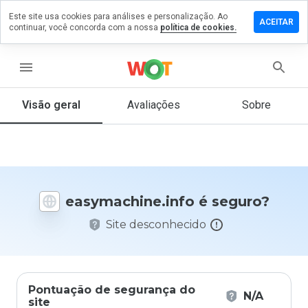
Este site usa cookies para análises e personalização. Ao
e um
ACEITAR
continuar, você concorda com a nossa
política de cookies.
tário em
achine.info
menu
Visão geral
Avaliações
Sobre
De 1
a 5,
que
nota
você
daria
easymachine.info é seguro?
a
este
Site desconhecido
site?
Pontuação de segurança do
N/A
site