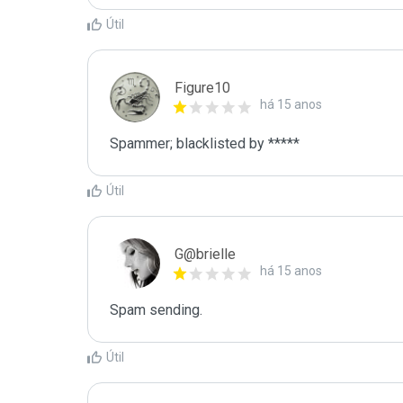
Útil
Figure10
há 15 anos
Spammer; blacklisted by *****
Útil
G@brielle
há 15 anos
Spam sending.
Útil