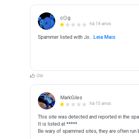
c۞g
há 14 anos
Spammer listed with Jo
...
 Leia Mais
Útil
MarkGiles
há 15 anos
This site was detected and reported in the spa
It is listed at *****

Be wary of spammed sites, they are often run b