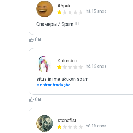
A6puk
há 15 anos
Спамеры / Spam !!!
Útil
Katumbiri
há 16 anos
situs ini melakukan spam
Mostrar tradução
Útil
stonefist
há 16 anos