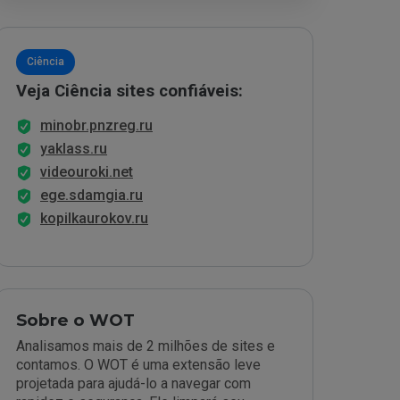
Ciência
Veja Ciência sites confiáveis:
minobr.pnzreg.ru
yaklass.ru
videouroki.net
ege.sdamgia.ru
kopilkaurokov.ru
Sobre o WOT
Analisamos mais de 2 milhões de sites e
contamos. O WOT é uma extensão leve
projetada para ajudá-lo a navegar com