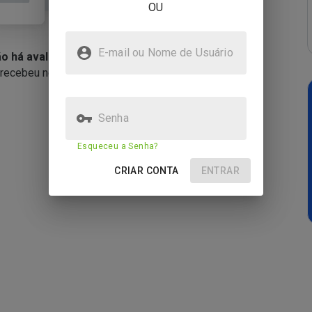
OU
E-mail ou Nome de Usuário
ão há avaliações
o recebeu nenhuma avaliação.
Senha
Esqueceu a Senha?
CRIAR CONTA
ENTRAR