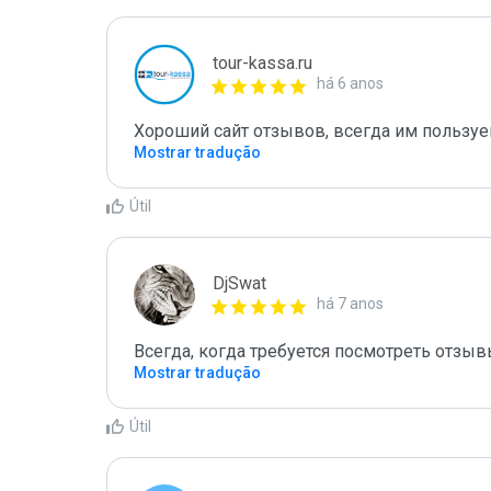
tour-kassa.ru
há 6 anos
Хороший сайт отзывов, всегда им пользуе
Mostrar tradução
Útil
DjSwat
há 7 anos
Всегда, когда требуется посмотреть отзыв
Mostrar tradução
Útil