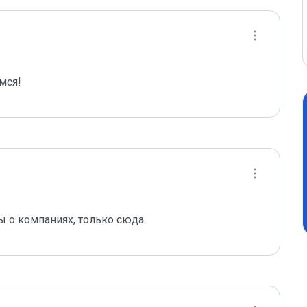
мся!
ы о компаниях, только сюда.