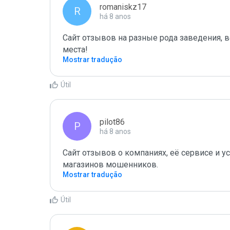
romaniskz17
R
há 8 anos
Сайт отзывов на разные рода заведения, в
места!
Mostrar tradução
Útil
pilot86
P
há 8 anos
Сайт отзывов о компаниях, её сервисе и ус
магазинов мошенников.
Mostrar tradução
Útil