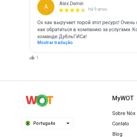
Alex.Demin
A
há 9 anos
Ох как выручает порой этот ресурс! Очень
как обратиться в компанию за услугами. Ко
команде ДубльГИСа!
Mostrar tradução
1
MyWOT
Sobre Nós
Português
Contato
Blog