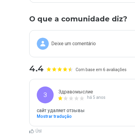
O que a comunidade diz?
Deixe um comentário
4.4
Com base em 6 avaliações
Здравомыслие
З
há 5 anos
сайт удаляет отзывы
Mostrar tradução
Útil