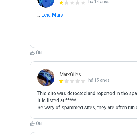
há 14 anos
...
 Leia Mais
Útil
MarkGiles
há 15 anos
This site was detected and reported in the spa
It is listed at *****

Be wary of spammed sites, they are often run b
Útil