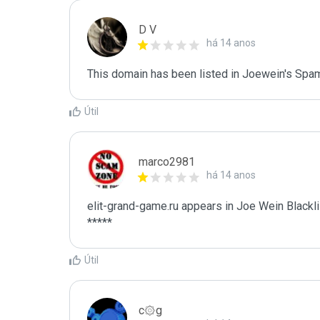
D V
há 14 anos
This domain has been listed in Joewein's Spam
Útil
marco2981
há 14 anos
elit-grand-game.ru appears in Joe Wein Blacklis
*****
Útil
c۞g