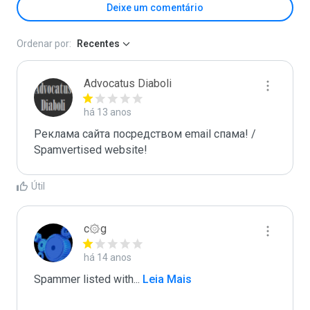
Deixe um comentário
Ordenar por:
Recentes
Advocatus Diaboli
há 13 anos
Реклама сайта посредством email спама! / 
Spamvertised website!
Útil
c۞g
há 14 anos
Spammer listed with
...
 Leia Mais