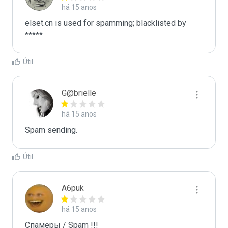
há 15 anos
elset.cn is used for spamming; blacklisted by 
*****
Útil
G@brielle
há 15 anos
Spam sending.
Útil
A6puk
há 15 anos
Спамеры / Spam !!!