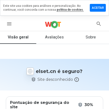
Este site usa cookies para análises e personalização. Ao
ixe um
ACEITAR
continuar, você concorda com a nossa
política de cookies.
mentário
m
set.cn
menu
Visão geral
Avaliações
Sobre
De 1
a 5,
que
nota
você
elset.cn é seguro?
daria
a
Site desconhecido
este
site?
Pontuação de segurança do
30%
site