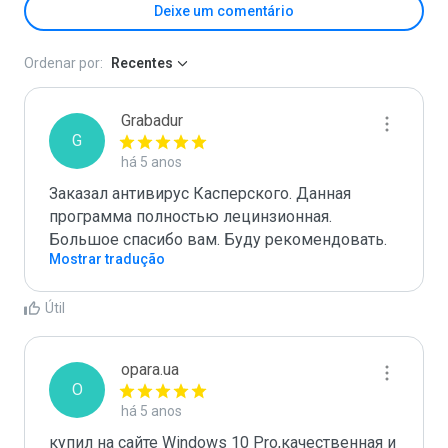
Deixe um comentário
Ordenar por:
Recentes
Grabadur
G
há 5 anos
Заказал антивирус Касперского. Данная 
программа полностью лецинзионная. 
Большое спасибо вам. Буду рекомендовать.
Mostrar tradução
Útil
opara.ua
O
há 5 anos
купил на сайте Windows 10 Pro,качественная и 