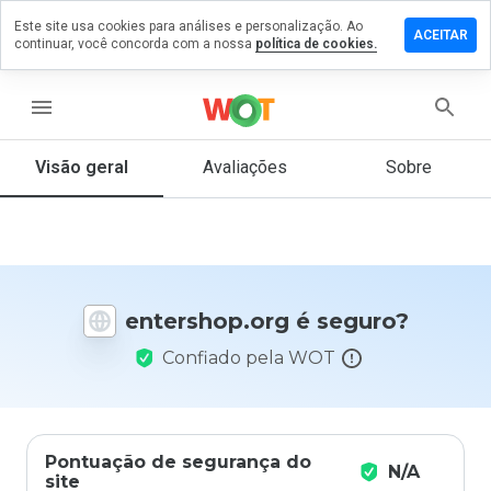
Este site usa cookies para análises e personalização. Ao
xe um
ACEITAR
continuar, você concorda com a nossa
política de cookies.
entário
ershop.org
menu
Visão geral
Avaliações
Sobre
De 1
a 5,
que
nota
você
entershop.org é seguro?
daria
a
Confiado pela WOT
este
site?
Pontuação de segurança do
N/A
site