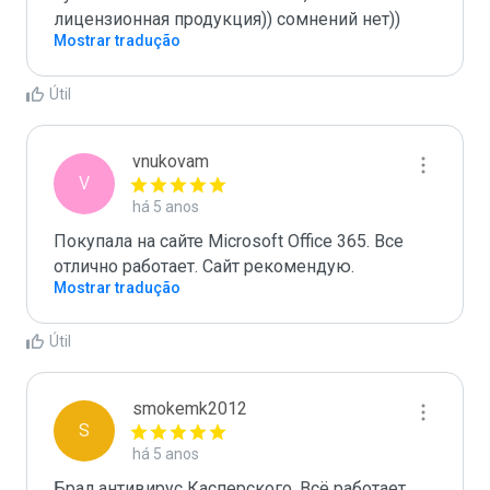
лицензионная продукция)) сомнений нет))
Mostrar tradução
Útil
vnukovam
V
há 5 anos
Покупала на сайте Microsoft Office 365. Все 
отлично работает. Сайт рекомендую.
Mostrar tradução
Útil
smokemk2012
S
há 5 anos
Брал антивирус Касперского. Всё работает. 