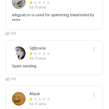
há 15 anos
erkgysb.cn is used for spamming; blacklisted by 
*****
Útil
G@brielle
há 15 anos
Spam sending.
Útil
A6puk
há 15 anos