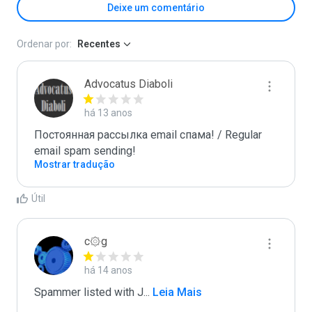
Deixe um comentário
Ordenar por:
Recentes
Advocatus Diaboli
há 13 anos
Постоянная рассылка email спама! / Regular 
email spam sending!
Mostrar tradução
Útil
c۞g
há 14 anos
Spammer listed with J
...
 Leia Mais