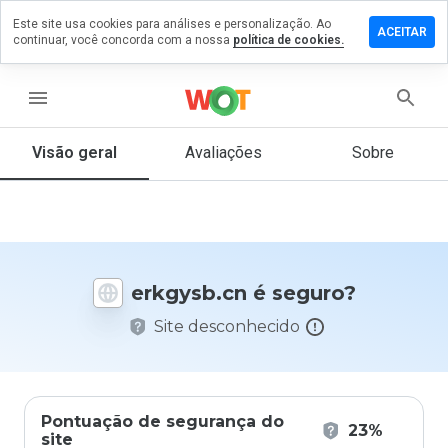
Este site usa cookies para análises e personalização. Ao
ixe um
ACEITAR
continuar, você concorda com a nossa
política de cookies.
mentário
m
kgysb.cn
menu
Visão geral
Avaliações
Sobre
De 1
a 5,
que
nota
você
erkgysb.cn é seguro?
daria
a
Site desconhecido
este
site?
Pontuação de segurança do
23%
site