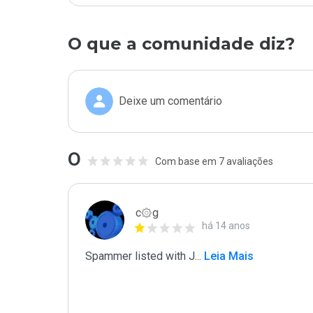
O que a comunidade diz?
Deixe um comentário
0
Com base em 7 avaliações
c۞g
há 14 anos
Spammer listed with J
...
 Leia Mais