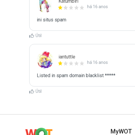
Katumbiri
há 16 anos
ini situs spam
Útil
iantuttle
há 16 anos
Listed in spam domain blacklist *****
Útil
MyWOT