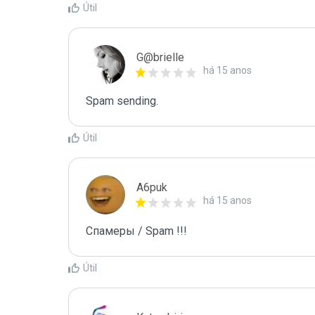
Útil
G@brielle
há 15 anos
Spam sending.
Útil
A6puk
há 15 anos
Спамеры / Spam !!!
Útil