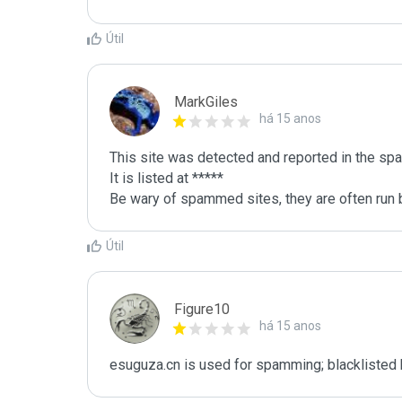
Útil
MarkGiles
há 15 anos
This site was detected and reported in the spa
It is listed at *****

Be wary of spammed sites, they are often run b
Útil
Figure10
há 15 anos
esuguza.cn is used for spamming; blacklisted 