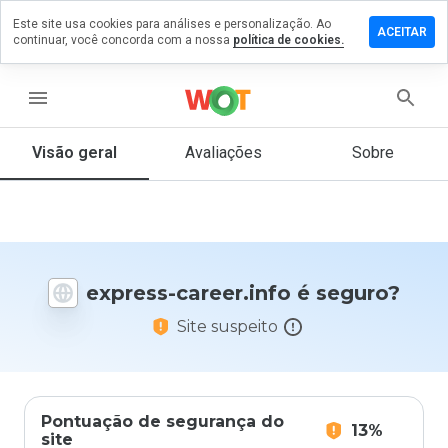
Este site usa cookies para análises e personalização. Ao
ixe um
ACEITAR
continuar, você concorda com a nossa
política de cookies.
mentário
m
press-
menu
reer.info
Visão geral
Avaliações
Sobre
De 1
a 5,
que
nota
express-career.info é seguro?
você
daria
Site suspeito
a
este
site?
Pontuação de segurança do
13%
site