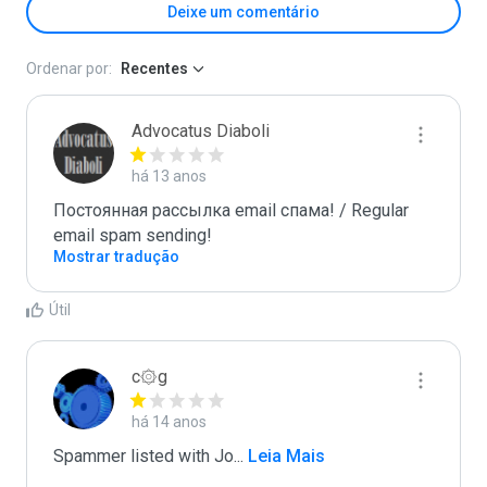
Deixe um comentário
Ordenar por:
Recentes
Advocatus Diaboli
há 13 anos
Постоянная рассылка email спама! / Regular 
email spam sending!
Mostrar tradução
Útil
c۞g
há 14 anos
Spammer listed with Jo
...
 Leia Mais