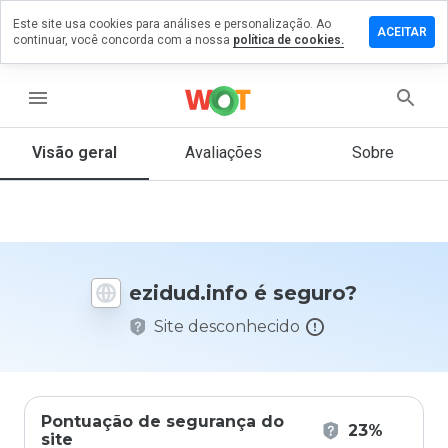
Este site usa cookies para análises e personalização. Ao
ixe um
ACEITAR
continuar, você concorda com a nossa
política de cookies.
mentário
m
idud.info
menu
Visão geral
Avaliações
Sobre
De 1
a 5,
que
nota
você
ezidud.info é seguro?
daria
a
Site desconhecido
este
site?
Pontuação de segurança do
23%
site