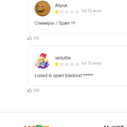
A6puk
há 15 anos
Спамеры / Spam !!!
Útil
iantuttle
há 16 anos
Listed in spam blacklist *****
Útil