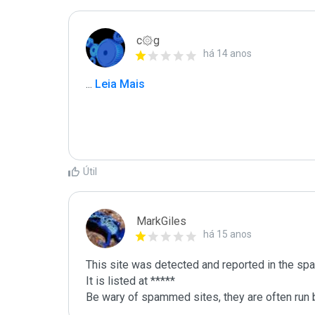
c۞g
há 14 anos
...
 Leia Mais
Útil
MarkGiles
há 15 anos
This site was detected and reported in the spa
It is listed at *****

Be wary of spammed sites, they are often run b